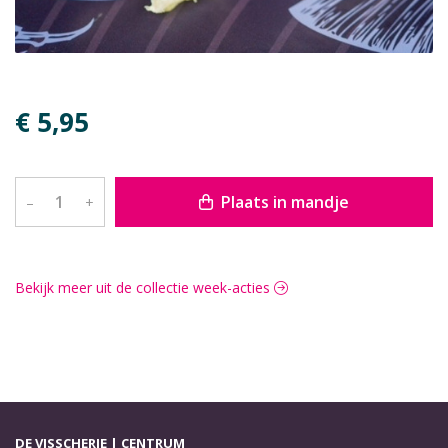
€ 5,95
Plaats in mandje
–
+
Bekijk meer uit de collectie week-acties
DE VISSCHERIE | CENTRUM