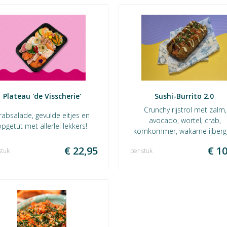
Plateau 'de Visscherie'
Sushi-Burrito 2.0 
Crunchy rijstrol met zalm,
rabsalade, gevulde eitjes en
avocado, wortel, crab,
pgetut met allerlei lekkers!
komkommer, wakame ijbergs
gebakken uitjes, Japanse ma
€ 22,95
€ 10
stuk
per stuk
teriyaki saus en bosui