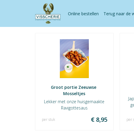
Online bestellen
Terug naar de 
Groot portie Zeeuwse 
Mosseltjes
Ja
Lekker met onze huisgemaakte
g
Ravigottesaus
€ 8,95
per stuk
per 