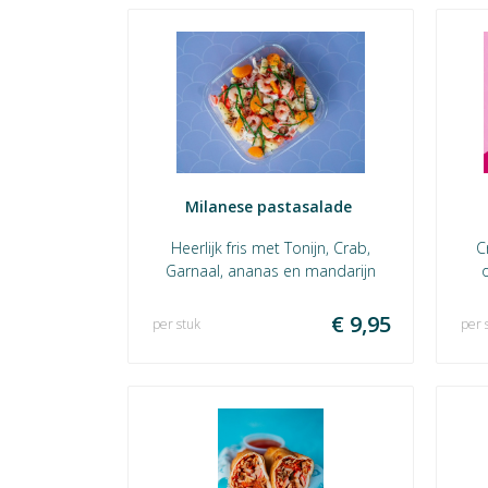
Milanese pastasalade 
Heerlijk fris met Tonijn, Crab,
C
Garnaal, ananas en mandarijn
o
€ 9,95
per stuk
per 