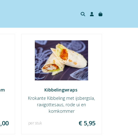
ram
Kibbelingwraps 
Krokante Kibbeling met ijsbergsla,
ravigottesaus, rode ui en
komkommer
,00
€ 5,95
per stuk