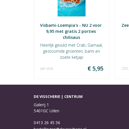
Visbami-Loempia's - NU 2 voor 
Zee
9,95 met gratis 2 porties 
chilisaus
Heerlijk gevuld met Crab, Garnaal,
gestoomde groenten, bami en
zoete ketjap
€ 5,95
per stuk
250
DE VISSCHERIE | CENTRUM
Galerij 1
5401GC Uden
0413 26 45 56