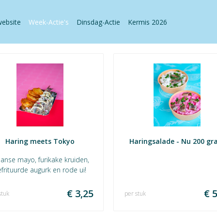
website
Week-Actie's
Dinsdag-Actie
Kermis 2026
Haring meets Tokyo
Haringsalade - Nu 200 g
panse mayo, furikake kruiden,
efrituurde augurk en rode ui!
€ 3,25
€ 5
stuk
per stuk