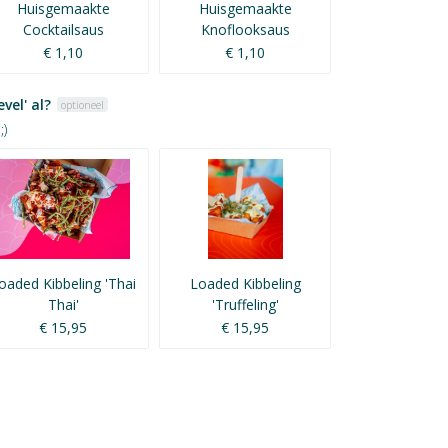
Huisgemaakte
Huisgemaakte
Cocktailsaus
Knoflooksaus
€ 1,10
€ 1,10
vel' al?
optioneel
)
oaded Kibbeling 'Thai
Loaded Kibbeling
Thai'
'Truffeling'
€ 15,95
€ 15,95