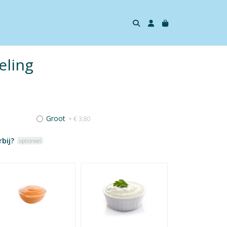
eling
Groot
+ € 3,80
bij?
optioneel