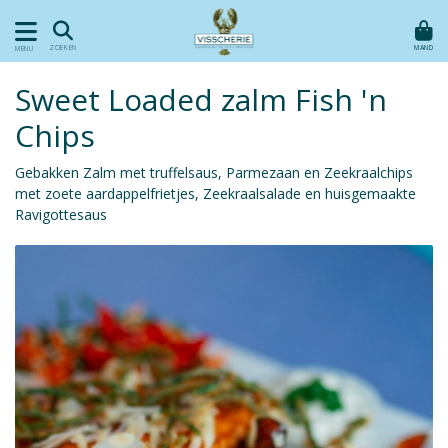
MAND
ZOEKEN
MENU
Sweet Loaded zalm Fish 'n
Chips
Gebakken Zalm met truffelsaus, Parmezaan en Zeekraalchips
met zoete aardappelfrietjes, Zeekraalsalade en huisgemaakte
Ravigottesaus