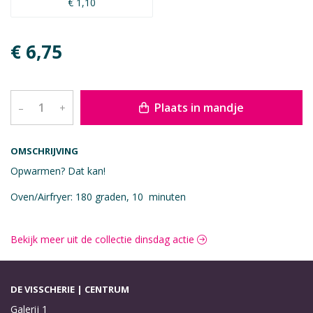
€ 1,10
€ 6,75
Plaats in mandje
–
+
OMSCHRIJVING
Opwarmen? Dat kan!
Oven/Airfryer: 180 graden, 10 minuten
Bekijk meer uit de collectie dinsdag actie
DE VISSCHERIE | CENTRUM
Galerij 1