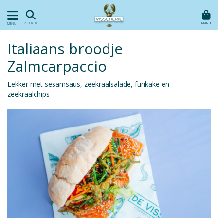
MAND
ZOEKEN
MENU
Italiaans broodje
Zalmcarpaccio
Lekker met sesamsaus, zeekraalsalade, furikake en
zeekraalchips