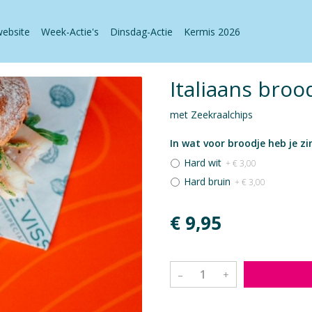
website
Week-Actie's
Dinsdag-Actie
Kermis 2026
Italiaans broo
met Zeekraalchips
In wat voor broodje heb je zi
Hard wit
+ € 3,00
Hard bruin
+ € 3,00
€ 9,95
–
+